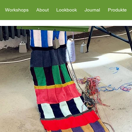
Workshops
About
Lookbook
Journal
Produkte