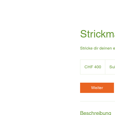
Strick
Stricke dir deinen 
400
Schweizer
CHF 400
Su
Franken
Weiter
Beschreibung