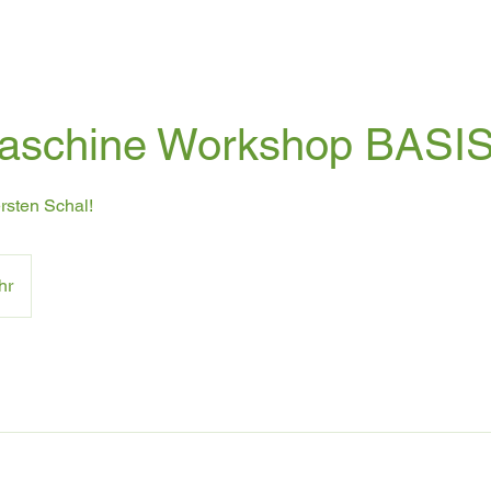
maschine Workshop BASI
ersten Schal!
hr