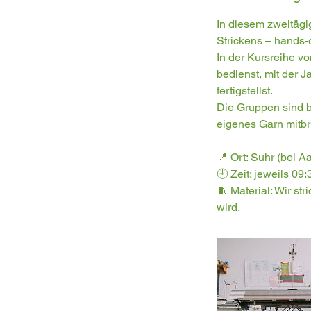
In diesem zweitägi
Strickens – hands-o
In der Kursreihe v
bedienst, mit der 
fertigstellst.
Die Gruppen sind b
eigenes Garn mitbr
📍 Ort: Suhr (bei 
🕘 Zeit: jeweils 0
🧵 Material: Wir st
wird.