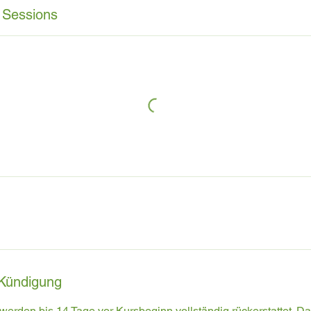
 Sessions
Kündigung
werden bis 14 Tage vor Kursbeginn vollständig rückerstattet. D