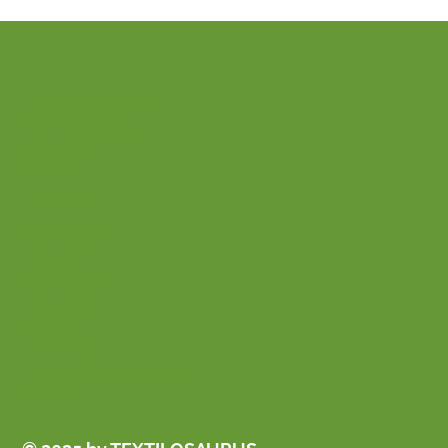
Im Rüetschi Haus
Bachstrasse 33
5034 Suhr
Schweiz
Instagram
Workshops
Produkte
Über Laura
Lookbook
Journal
Impressum
Datenschutzerklärung
Cookies