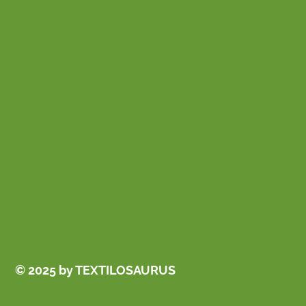
Im Rüetschi Haus
Bachstrasse 33
5034 Suhr
Schweiz
Instagram
Workshops
Produkte
Über Laura
Lookbook
Journal
Impressum
Datenschutzerklärung
Cookies
© 2025 by TEXTILOSAURUS