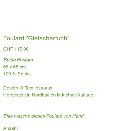
Foulard "Gletschertuch"
Preis
CHF 115.00
Seide Foulard
68 x 68 cm
100 % Seide
Design @ Textilosaurus
Hergestellt in Norditatlien in kleiner Auflage
Bitte wasche dieses Foulard von Hand.
Anzahl