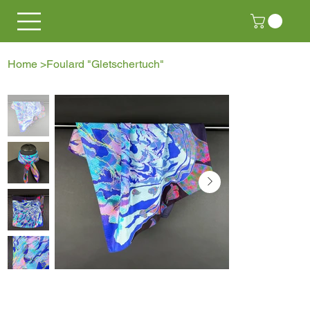
Home
>
Foulard "Gletschertuch"